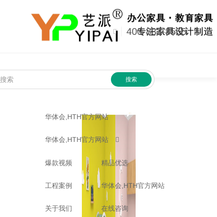
华体会,HTH官方网站
676721513@qq.com
400-833-8555
搜索
华体会,HTH官方网站
华体会,HTH官方网站
爆款视频
精品优选
工程案例
华体会,HTH官方网站
关于我们
在线咨询