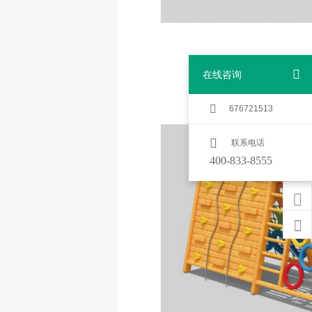
在线咨询
676721513
联系电话
400-833-8555