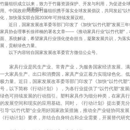
竹藤组织成立以来，致力于竹藤资源保护、开发与利用，为促进全
联系我们
用。
中国政府同国际竹藤组织携手落实全球发展倡议，共同发起“以
化，加快落实联合国2030年可持续发展议程。
近日，国家发展改革委等部门印发了《加快“以竹代塑”发展三年
家具协会理事长徐祥楠的署名文章——《推动家具行业“以竹代塑”
面、系统解读，希望家具行业强化使命担当，凝聚发展共识，为落实
展，贡献绿色力量。
以下内容
转自国家发展改革委官方微信公众号。
家具行业是民生产业、常青产业，为服务国家经济发展、满
一大家具生产、出口和消费国，家具产业正着力实现绿色化、低
极力量。近日，国家发展改革委等部门印发了《加快“以竹代塑”发
号，以下简称《行动计划》），为各行业提供了“以竹代塑”发
绿色可持续发展的行动指引。塑料家具作为细分种类，在家具行
的发展空间和现实的应用基础。同时，《行动计划》提出要充分
引导“以竹代塑”企业用好国家政策措施，推动全产业链协同发
《行动计划》要求，并结合自身特点和企业需要，开展替代研究